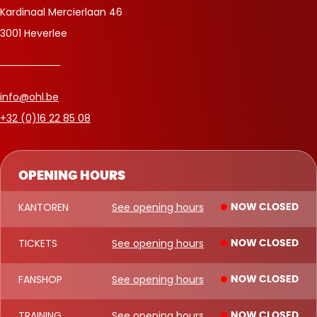
Kardinaal Mercierlaan 46
3001 Heverlee
info@ohl.be
+32 (0)16 22 85 08
OPENING HOURS
KANTOREN
See opening hours
NOW CLOSED
TICKETS
See opening hours
NOW CLOSED
FANSHOP
See opening hours
NOW CLOSED
TRAINING
See opening hours
NOW CLOSED