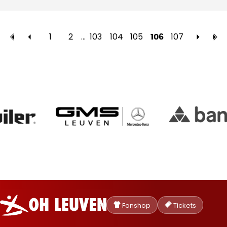
1
2
…
103
104
105
107
106
Oud-
Heverlee
Fanshop
Tickets
Leuven