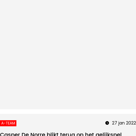
27 jan 2022
A-TEAM
Casper De Norre blikt terug op het gelijkspel