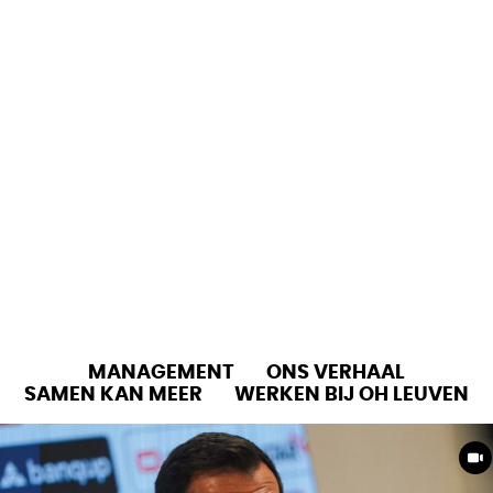
Oud-
Heverlee
Leuven
HOME
INSIDE OH LEUVEN
Leer onze club kennen via Inside OH Leuven.
MANAGEMENT
ONS VERHAAL
SAMEN KAN MEER
WERKEN BIJ OH LEUVEN