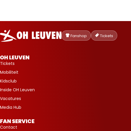
Oud-
Heverlee
Fanshop
Tickets
Leuven
OH LEUVEN
Tickets
Mobiliteit
Kidsclub
Inside OH Leuven
Vacatures
Media Hub
FAN SERVICE
Contact