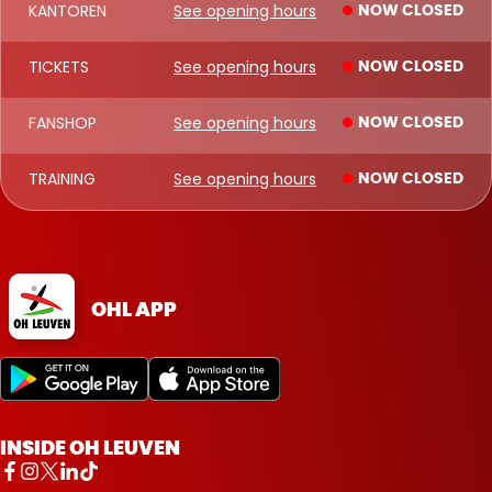
KANTOREN
See opening hours
NOW CLOSED
TICKETS
See opening hours
NOW CLOSED
FANSHOP
See opening hours
NOW CLOSED
TRAINING
See opening hours
NOW CLOSED
OHL APP
INSIDE OH LEUVEN