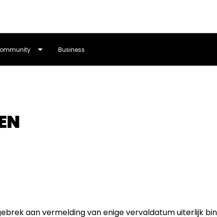
ommunity
Business
EN
 gebrek aan vermelding van enige vervaldatum uiterlijk b