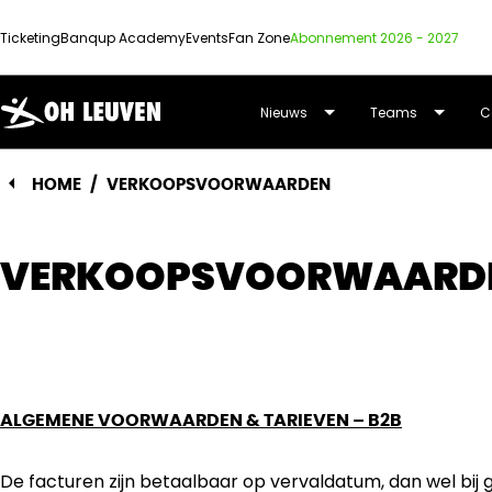
Ticketing
Banqup Academy
Events
Fan Zone
Abonnement 2026 - 2027
OUD-
Nieuws
Teams
C
HEVERLEE
HOME
/
VERKOOPSVOORWAARDEN
LEUVEN
VERKOOPSVOORWAARD
ALGEMENE VOORWAARDEN & TARIEVEN – B2B
De facturen zijn betaalbaar op vervaldatum, dan wel bij