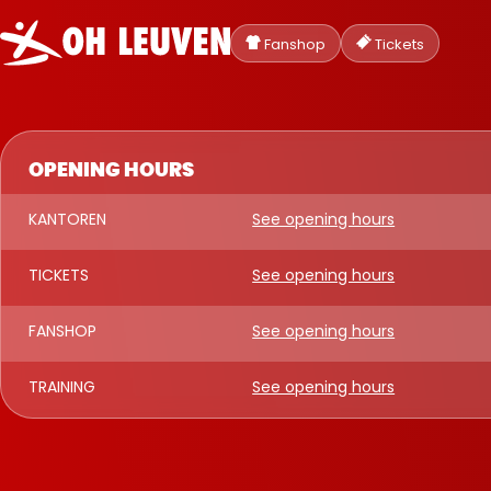
Oud-
Heverlee
Fanshop
Tickets
Leuven
OPENING HOURS
KANTOREN
See opening hours
TICKETS
See opening hours
FANSHOP
See opening hours
TRAINING
See opening hours