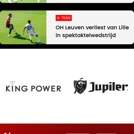
A-TEAM
OH Leuven verliest van Lille
in spektaktelwedstrijd
Oud-