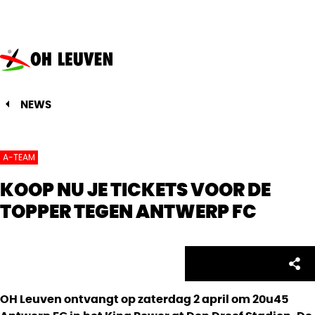
Oud-
Heverlee
Leuven
NEWS
A-TEAM
KOOP NU JE TICKETS VOOR DE
TOPPER TEGEN ANTWERP FC
Facebo
Twitte
Emai
Sh
Share:
OH Leuven ontvangt op zaterdag 2 april om 20u45