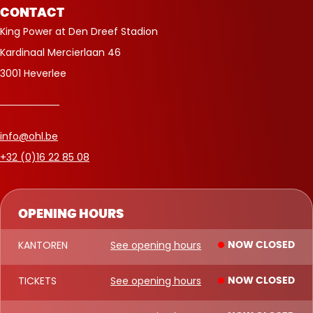
CONTACT
King Power at Den Dreef Stadion
Kardinaal Mercierlaan 46
3001 Heverlee
info@ohl.be
+32 (0)16 22 85 08
OPENING HOURS
KANTOREN
See opening hours
NOW CLOSED
TICKETS
See opening hours
NOW CLOSED