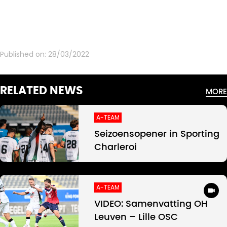
Published on:
28/03/2022
RELATED NEWS
MORE
A-TEAM
Seizoensopener in Sporting
Charleroi
A-TEAM
VIDEO: Samenvatting OH
Leuven – Lille OSC