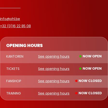
info@ohl.be
+32 (0)16 22 85 08
OPENING HOURS
KANTOREN
See opening hours
NOW OPEN
TICKETS
See opening hours
NOW OPEN
FANSHOP
See opening hours
NOW CLOSED
TRAINING
See opening hours
NOW CLOSED