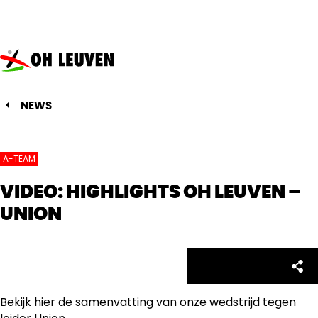
Oud-
Heverlee
Leuven
NEWS
A-TEAM
VIDEO: HIGHLIGHTS OH LEUVEN –
UNION
Facebo
Twitte
Emai
Sh
Share:
Bekijk hier de samenvatting van onze wedstrijd tegen