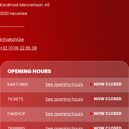
Kardinaal Mercierlaan 46
3001 Heverlee
info@ohl.be
+32 (0)16 22 85 08
OPENING HOURS
KANTOREN
See opening hours
NOW CLOSED
TICKETS
See opening hours
NOW CLOSED
FANSHOP
See opening hours
NOW CLOSED
TRAINING
See opening hours
NOW CLOSED