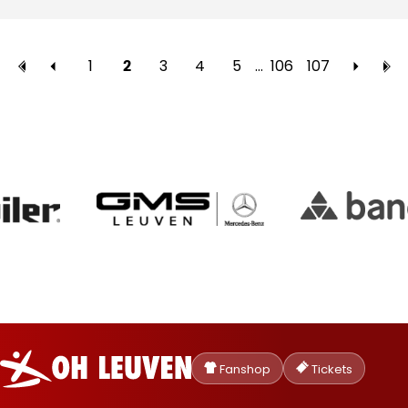
1
3
4
5
…
106
107
2
Oud-
Heverlee
Fanshop
Tickets
Leuven