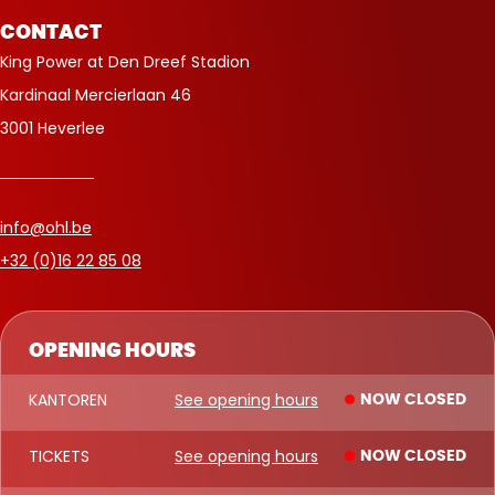
CONTACT
King Power at Den Dreef Stadion
Kardinaal Mercierlaan 46
3001 Heverlee
info@ohl.be
+32 (0)16 22 85 08
OPENING HOURS
KANTOREN
See opening hours
NOW CLOSED
TICKETS
See opening hours
NOW CLOSED