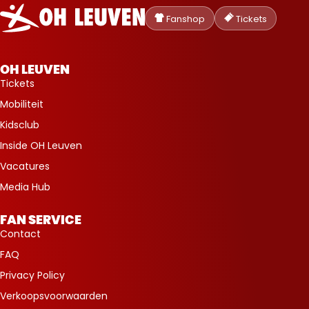
Oud-
Heverlee
Fanshop
Tickets
Leuven
OH LEUVEN
Tickets
Mobiliteit
Kidsclub
Inside OH Leuven
Vacatures
Media Hub
FAN SERVICE
Contact
FAQ
Privacy Policy
Verkoopsvoorwaarden