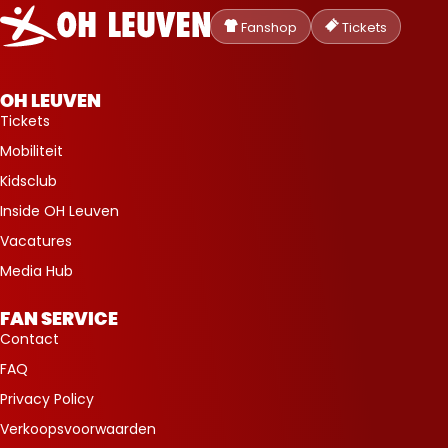
Oud-
Heverlee
Fanshop
Tickets
Leuven
OH LEUVEN
Tickets
Mobiliteit
Kidsclub
Inside OH Leuven
Vacatures
Media Hub
FAN SERVICE
Contact
FAQ
Privacy Policy
Verkoopsvoorwaarden