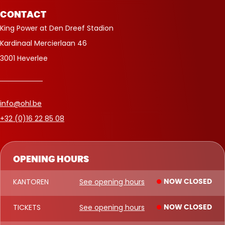
CONTACT
King Power at Den Dreef Stadion
Kardinaal Mercierlaan 46
3001 Heverlee
info@ohl.be
+32 (0)16 22 85 08
OPENING HOURS
KANTOREN
See opening hours
NOW CLOSED
TICKETS
See opening hours
NOW CLOSED