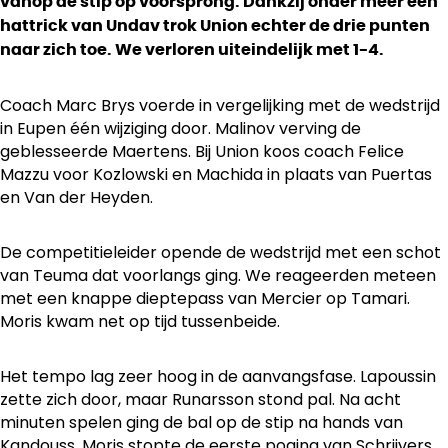
vanop de stip op voorsprong. Dankzij onder meer een
hattrick van Undav trok Union echter de drie punten
naar zich toe. We verloren uiteindelijk met 1-4.
Coach Marc Brys voerde in vergelijking met de wedstrijd
in Eupen één wijziging door. Malinov verving de
geblesseerde Maertens. Bij Union koos coach Felice
Mazzu voor Kozlowski en Machida in plaats van Puertas
en Van der Heyden.
De competitieleider opende de wedstrijd met een schot
van Teuma dat voorlangs ging. We reageerden meteen
met een knappe dieptepass van Mercier op Tamari.
Moris kwam net op tijd tussenbeide.
Het tempo lag zeer hoog in de aanvangsfase. Lapoussin
zette zich door, maar Runarsson stond pal. Na acht
minuten spelen ging de bal op de stip na hands van
Kandouss. Moris stopte de eerste poging van Schrijvers,