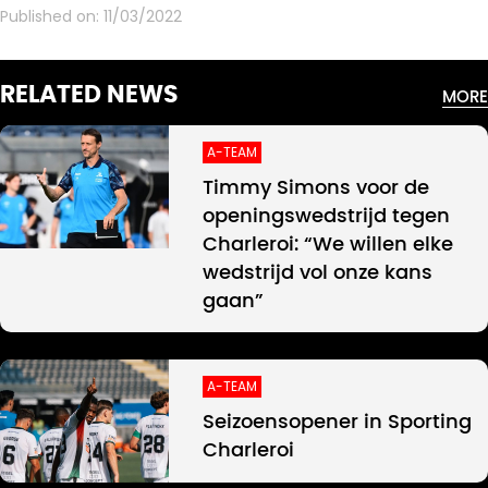
Published on:
11/03/2022
RELATED NEWS
MORE
A-TEAM
Timmy Simons voor de
openingswedstrijd tegen
Charleroi: “We willen elke
wedstrijd vol onze kans
gaan”
A-TEAM
Seizoensopener in Sporting
Charleroi