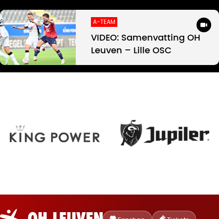
A-TEAM
VIDEO: Samenvatting OH
Leuven – Lille OSC
Oud-
Heverlee