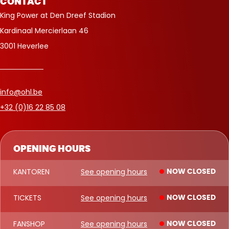
CONTACT
King Power at Den Dreef Stadion
Kardinaal Mercierlaan 46
3001 Heverlee
info@ohl.be
+32 (0)16 22 85 08
OPENING HOURS
KANTOREN
See opening hours
NOW CLOSED
TICKETS
See opening hours
NOW CLOSED
FANSHOP
See opening hours
NOW CLOSED