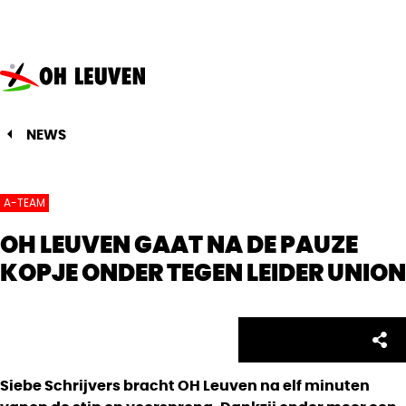
Oud-
Heverlee
Leuven
NEWS
A-TEAM
OH LEUVEN GAAT NA DE PAUZE
KOPJE ONDER TEGEN LEIDER UNION
Facebo
Twitte
Emai
Sh
Share:
Siebe Schrijvers bracht OH Leuven na elf minuten