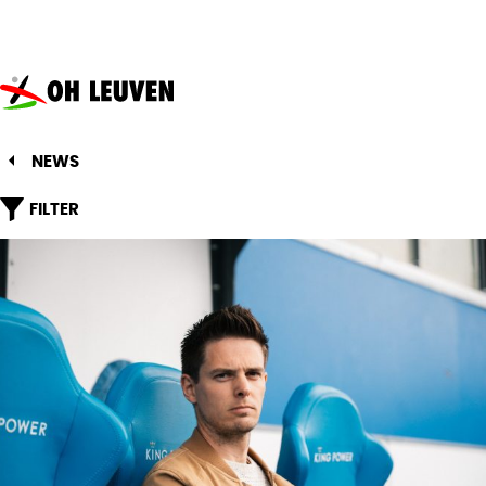
Oud-
Heverlee
Leuven
NEWS
FILTER