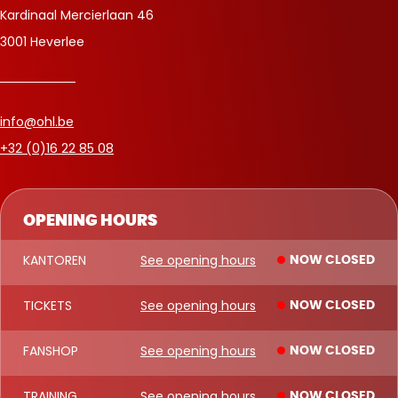
Kardinaal Mercierlaan 46
3001 Heverlee
info@ohl.be
+32 (0)16 22 85 08
OPENING HOURS
KANTOREN
See opening hours
NOW CLOSED
TICKETS
See opening hours
NOW CLOSED
FANSHOP
See opening hours
NOW CLOSED
TRAINING
See opening hours
NOW CLOSED