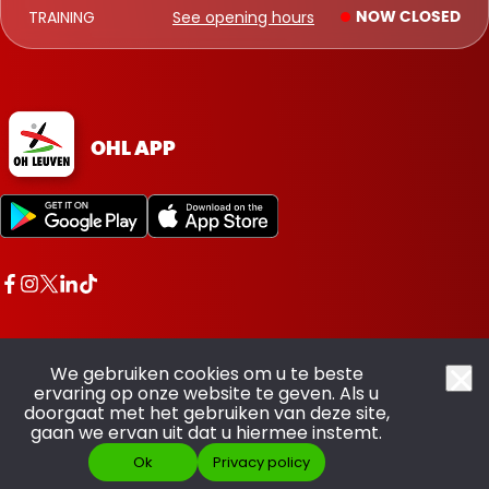
TRAINING
See opening hours
NOW CLOSED
OHL APP
We gebruiken cookies om u te beste
ervaring op onze website te geven. Als u
doorgaat met het gebruiken van deze site,
All rights reserved OHL - © 2026
gaan we ervan uit dat u hiermee instemt.
Ok
Privacy policy
Made with pride by