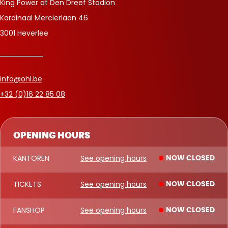
King Power at Den Dreef Stadion
Kardinaal Mercierlaan 46
3001 Heverlee
info@ohl.be
+32 (0)16 22 85 08
OPENING HOURS
KANTOREN
See opening hours
NOW CLOSED
TICKETS
See opening hours
NOW CLOSED
FANSHOP
See opening hours
NOW CLOSED