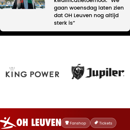
kwalificatietoernooi: “We
gaan woensdag laten zien
dat OH Leuven nog altijd
sterk is”
Oud-
Heverlee
Fanshop
Tickets
Leuven