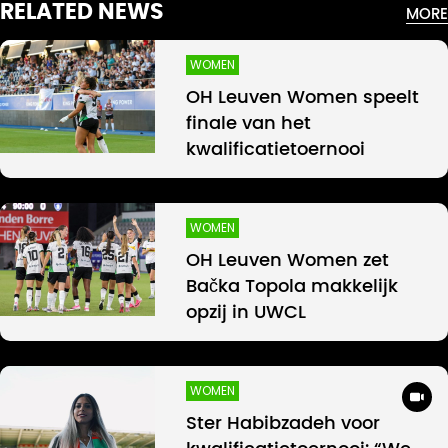
RELATED NEWS
MORE
WOMEN
OH Leuven Women speelt
finale van het
kwalificatietoernooi
WOMEN
OH Leuven Women zet
Bačka Topola makkelijk
opzij in UWCL
WOMEN
Ster Habibzadeh voor