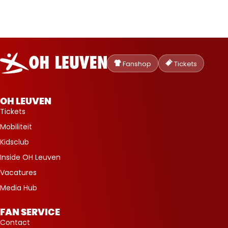
Oud-
Heverlee
Fanshop
Tickets
Leuven
OH LEUVEN
Tickets
Mobiliteit
Kidsclub
Inside OH Leuven
Vacatures
Media Hub
FAN SERVICE
Contact