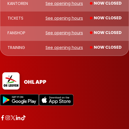
KANTOREN
See opening hours
NOW CLOSED
TICKETS
See opening hours
NOW CLOSED
FANSHOP
See opening hours
NOW CLOSED
TRAINING
See opening hours
NOW CLOSED
OHL APP