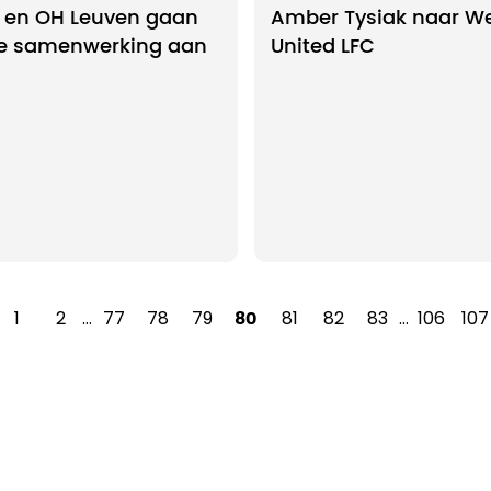
 en OH Leuven gaan
Amber Tysiak naar W
le samenwerking aan
United LFC
1
2
…
77
78
79
81
82
83
…
106
107
80