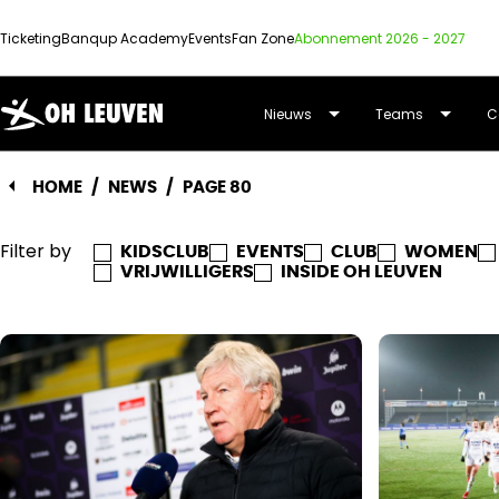
Ticketing
Banqup Academy
Events
Fan Zone
Abonnement 2026 - 2027
OUD-
Nieuws
Teams
C
HEVERLEE
HOME
/
NEWS
/
PAGE 80
LEUVEN
Filter by
KIDSCLUB
EVENTS
CLUB
WOMEN
VRIJWILLIGERS
INSIDE OH LEUVEN