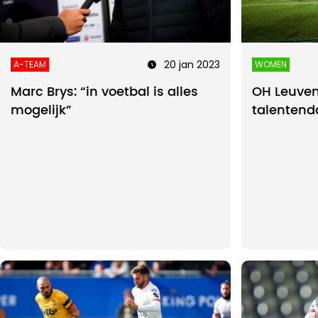
20 jan 2023
A-TEAM
WOMEN
Marc Brys: “in voetbal is alles
OH Leuven
mogelijk”
talentend