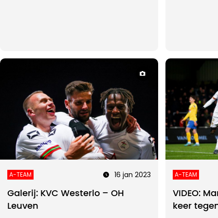
16 jan 2023
A-TEAM
A-TEAM
Galerij: KVC Westerlo – OH
VIDEO: Mar
Leuven
keer tege