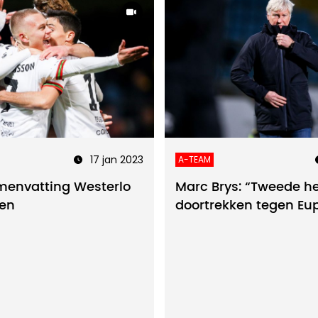
17 jan 2023
A-TEAM
menvatting Westerlo
Marc Brys: “Tweede he
ven
doortrekken tegen Eu