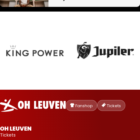
Oud-
Heverlee
Fanshop
Tickets
Leuven
OH LEUVEN
Tickets