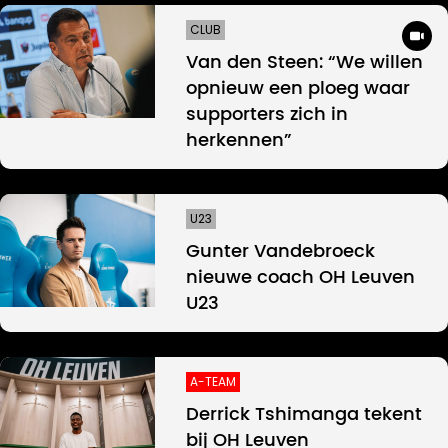
CLUB
Van den Steen: “We willen
opnieuw een ploeg waar
supporters zich in
herkennen”
U23
Gunter Vandebroeck
nieuwe coach OH Leuven
U23
A-TEAM
Derrick Tshimanga tekent
bij OH Leuven