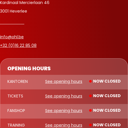
Kardinaal Mercierlaan 46
3001 Heverlee
info@ohl.be
+32 (0)16 22 85 08
OPENING HOURS
KANTOREN
See opening hours
NOW CLOSED
TICKETS
See opening hours
NOW CLOSED
FANSHOP
See opening hours
NOW CLOSED
TRAINING
See opening hours
NOW CLOSED