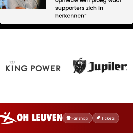
opnieuw een ploeg waar
supporters zich in
herkennen”
Oud-
Heverlee
Fanshop
Tickets
Leuven