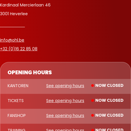
Kardinaal Mercierlaan 46
3001 Heverlee
info@ohl.be
+32 (0)16 22 85 08
OPENING HOURS
KANTOREN
See opening hours
NOW CLOSED
TICKETS
See opening hours
NOW CLOSED
FANSHOP
See opening hours
NOW CLOSED
TRAINING
See opening hours
NOW CLOSED