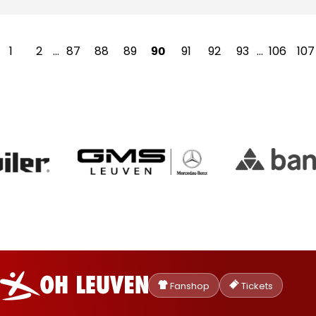
1
2
…
87
88
89
91
92
93
…
106
107
90
Oud-
Heverlee
Fanshop
Tickets
Leuven