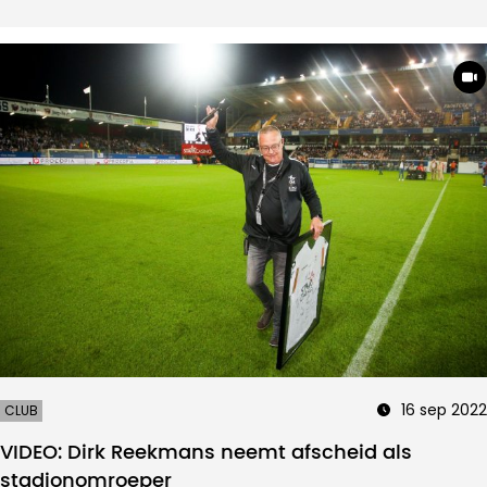
16 sep 2022
CLUB
VIDEO: Dirk Reekmans neemt afscheid als
stadionomroeper