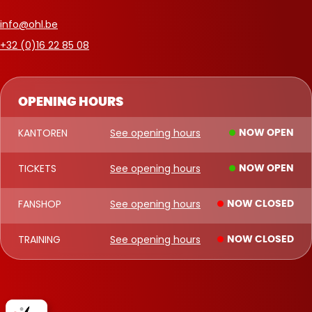
info@ohl.be
+32 (0)16 22 85 08
OPENING HOURS
KANTOREN
See opening hours
NOW OPEN
TICKETS
See opening hours
NOW OPEN
FANSHOP
See opening hours
NOW CLOSED
TRAINING
See opening hours
NOW CLOSED