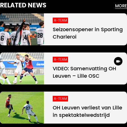
RELATED NEWS
MORE
A-TEAM
Seizoensopener in Sporting
Charleroi
A-TEAM
VIDEO: Samenvatting OH
Leuven – Lille OSC
A-TEAM
OH Leuven verliest van Lille
in spektaktelwedstrijd