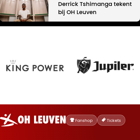
Derrick Tshimanga tekent
bij OH Leuven
Oud-
Heverlee
Fanshop
Tickets
Leuven