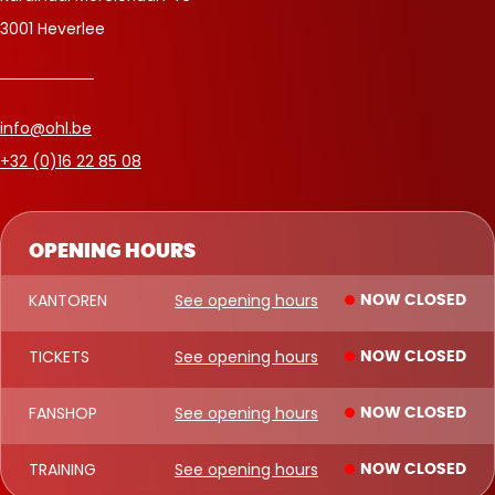
3001 Heverlee
info@ohl.be
+32 (0)16 22 85 08
OPENING HOURS
KANTOREN
See opening hours
NOW CLOSED
TICKETS
See opening hours
NOW CLOSED
FANSHOP
See opening hours
NOW CLOSED
TRAINING
See opening hours
NOW CLOSED