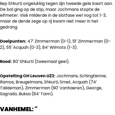
liep Shkurti ongelukkig tegen zijn tweede gele kaart aan.
De bal ging op de stip, maar Jochmans stopte de
elfmeter. Visé milderde in de slotfase wel nog tot 1-3,
maar de derde zege op rij kwam niet meer in het
gedrang.
47′ Zimmerman (0-1), 51′ Zimmerman (0-
Doelpunten:
2), 55′ Acquah (0-3), 84′ Wilmots (1-3).
80′ Shkurti (tweemaal geel).
Rood:
Jochmans, Schingtienne,
Opstelling OH Leuven U23:
Ramos, Breugelmans, Shkurti, Smet, Acquah (74′
Taildeman), Zimmerman (90′ Vanhaeren), George,
Sagrado, Buksa (84′ Tann).
VANHEMEL: "