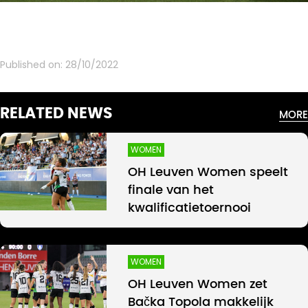
Published on:
28/10/2022
RELATED NEWS
MORE
WOMEN
OH Leuven Women speelt
finale van het
kwalificatietoernooi
WOMEN
OH Leuven Women zet
Bačka Topola makkelijk