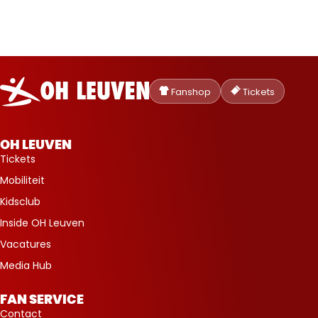
Oud-
Heverlee
Fanshop
Tickets
Leuven
OH LEUVEN
Tickets
Mobiliteit
Kidsclub
Inside OH Leuven
Vacatures
Media Hub
FAN SERVICE
Contact