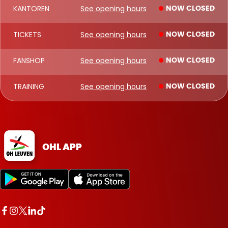
KANTOREN
See opening hours
NOW CLOSED
TICKETS
See opening hours
NOW CLOSED
FANSHOP
See opening hours
NOW CLOSED
TRAINING
See opening hours
NOW CLOSED
OHL APP