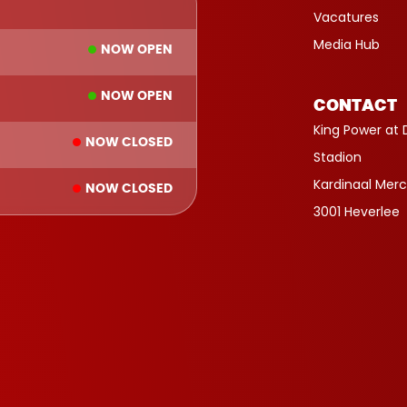
Vacatures
Media Hub
NOW OPEN
NOW OPEN
CONTACT
King Power at 
NOW CLOSED
Stadion
Kardinaal Merc
NOW CLOSED
3001 Heverlee