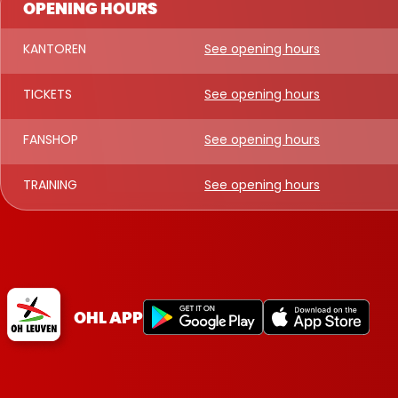
OPENING HOURS
KANTOREN
See opening hours
TICKETS
See opening hours
FANSHOP
See opening hours
TRAINING
See opening hours
OHL APP