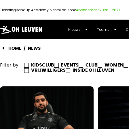
Ticketing
Banqup Academy
Events
Fan Zone
Abonnement 2026 - 2027
OUD-
Nieuws
Teams
C
HEVERLEE
HOME
/
NEWS
LEUVEN
Filter by
KIDSCLUB
EVENTS
CLUB
WOMEN
VRIJWILLIGERS
INSIDE OH LEUVEN