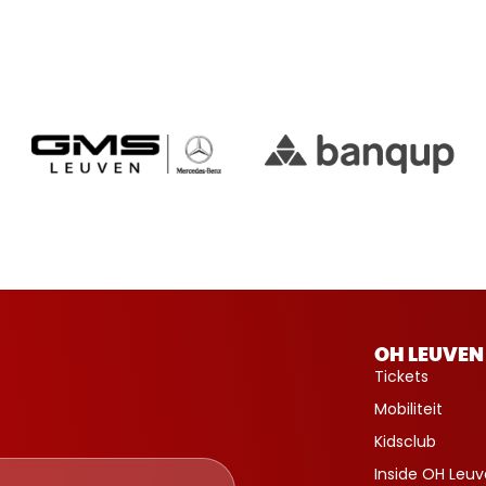
OH LEUVEN
Tickets
Mobiliteit
Kidsclub
Inside OH Leu