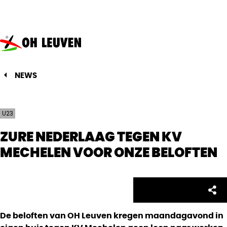
Oud-
Heverlee
Leuven
NEWS
U23
ZURE NEDERLAAG TEGEN KV
MECHELEN VOOR ONZE BELOFTEN
Facebo
Twitte
Emai
Sh
Share:
De beloften van OH Leuven kregen maandagavond in