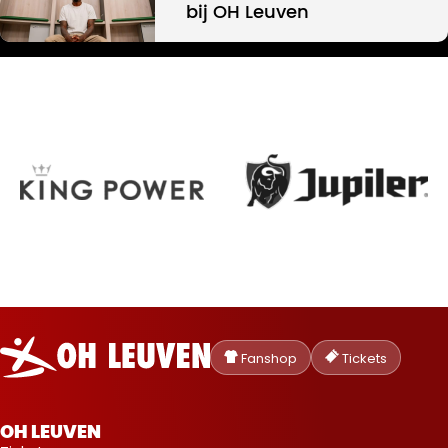
bij OH Leuven
Oud-
Heverlee
Fanshop
Tickets
Leuven
OH LEUVEN