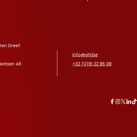
Den Dreef
info@ohl.be
ierlaan 46
+32 (0)16 22 85 08