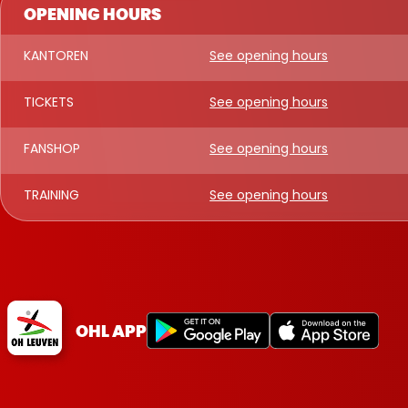
OPENING HOURS
KANTOREN
See opening hours
TICKETS
See opening hours
FANSHOP
See opening hours
TRAINING
See opening hours
OHL APP