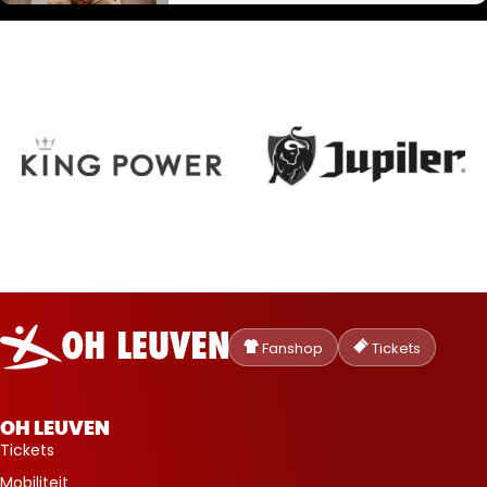
Oud-
Heverlee
Fanshop
Tickets
Leuven
OH LEUVEN
Tickets
Mobiliteit