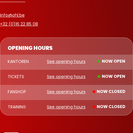
info@ohl.be
+32 (0)16 22 85 08
OPENING HOURS
KANTOREN
See opening hours
NOW OPEN
TICKETS
See opening hours
NOW OPEN
FANSHOP
See opening hours
NOW CLOSED
TRAINING
See opening hours
NOW CLOSED