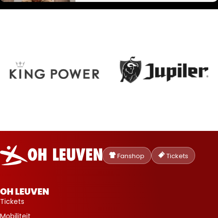
Oud-
Heverlee
Fanshop
Tickets
Leuven
OH LEUVEN
Tickets
Mobiliteit