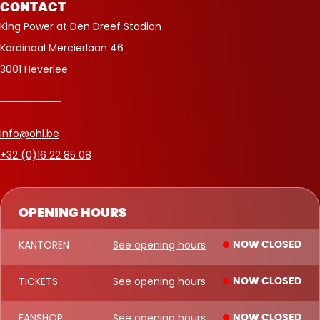
CONTACT
King Power at Den Dreef Stadion
Kardinaal Mercierlaan 46
3001 Heverlee
info@ohl.be
+32 (0)16 22 85 08
OPENING HOURS
KANTOREN
See opening hours
NOW CLOSED
TICKETS
See opening hours
NOW CLOSED
FANSHOP
See opening hours
NOW CLOSED