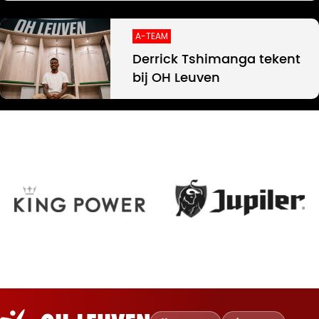
A-TEAM
Derrick Tshimanga tekent
bij OH Leuven
Oud-