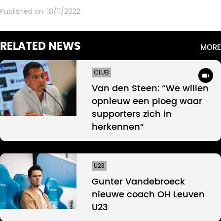
Published on:
18/11/2022
RELATED NEWS
MORE
CLUB
Van den Steen: “We willen
opnieuw een ploeg waar
supporters zich in
herkennen”
U23
Gunter Vandebroeck
nieuwe coach OH Leuven
U23