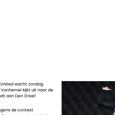
FC B in het King
 15u.
 United wacht zondag
Vanhemel kijkt uit naar de
indt aan Den Dreef.
ongens de context