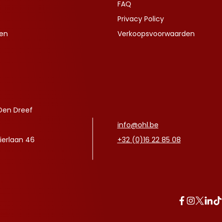
FAQ
Privacy Policy
ven
Verkoopsvoorwaarden
Den Dreef
info@ohl.be
ierlaan 46
+32 (0)16 22 85 08