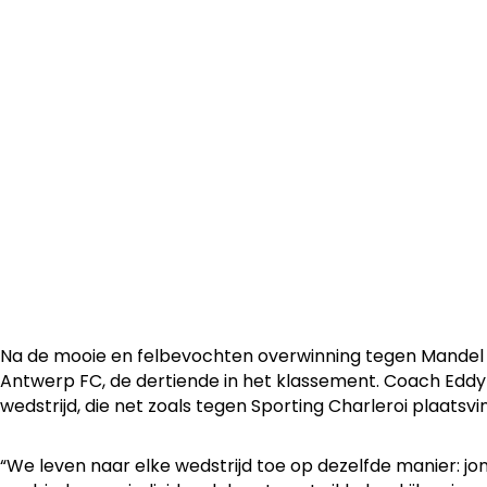
OH Leuven U23 ontvangt op zondag 11 december Antwerp 
Power at Den Dreef Stadion. De aftrap wordt gegeven om
Na de mooie en felbevochten overwinning tegen Mandel
Antwerp FC, de dertiende in het klassement. Coach Eddy 
wedstrijd, die net zoals tegen Sporting Charleroi plaatsv
“We leven naar elke wedstrijd toe op dezelfde manier: j