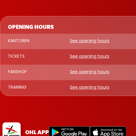
OPENING HOURS
KANTOREN
See opening hours
TICKETS
See opening hours
FANSHOP
See opening hours
TRAINING
See opening hours
OHL APP