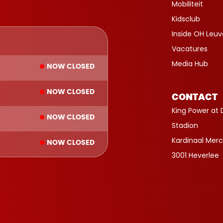
Mobiliteit
Kidsclub
Inside OH Leu
Vacatures
Media Hub
NOW CLOSED
NOW CLOSED
CONTACT
King Power at 
NOW CLOSED
Stadion
Kardinaal Merc
NOW CLOSED
3001 Heverlee