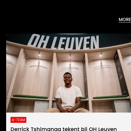
MORE
A-TEAM
Derrick Tshimanga tekent bij OH Leuven