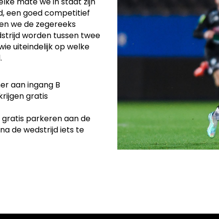
elke mate we in staat zijn
d, een goed competitief
llen we de zegereeks
edstrijd worden tussen twee
ie uiteindelijk op welke
.
ner aan ingang B
ijgen gratis
 gratis parkeren aan de
na de wedstrijd iets te