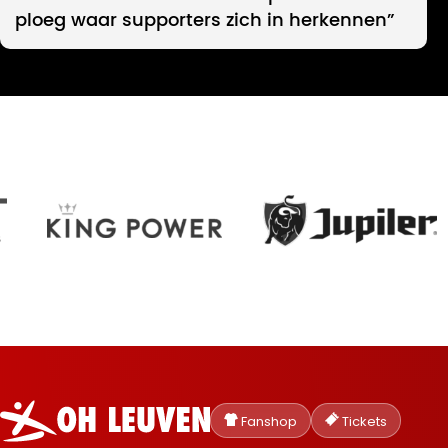
ploeg waar supporters zich in herkennen”
Oud-
Heverlee
Fanshop
Tickets
Leuven