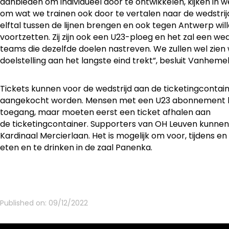
aanbieden om individueel door te ontwikkelen, kijken in w
om wat we trainen ook door te vertalen naar de wedstrij
elftal tussen de lijnen brengen en ook tegen Antwerp wi
voortzetten. Zij zijn ook een U23-ploeg en het zal een w
teams die dezelfde doelen nastreven. We zullen wel zien w
doelstelling aan het langste eind trekt”, besluit Vanhemel
Tickets kunnen voor de wedstrijd aan de ticketingcontai
aangekocht worden. Mensen met een U23 abonnement kr
toegang, maar moeten eerst een ticket afhalen aan
de ticketingcontainer. Supporters van OH Leuven kunnen
Kardinaal Mercierlaan. Het is mogelijk om voor, tijdens en 
eten en te drinken in de zaal Panenka.
Published on:
09/12/2022