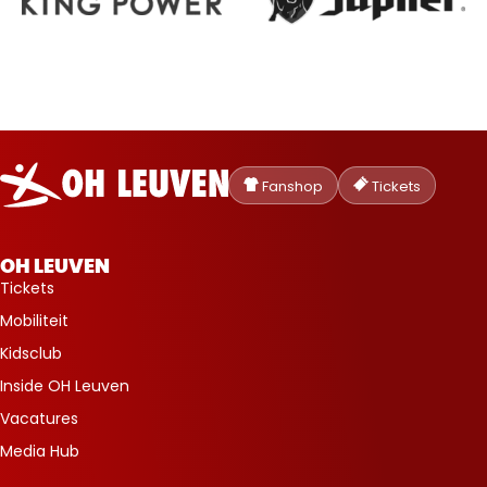
Oud-
Heverlee
Fanshop
Tickets
Leuven
OH LEUVEN
Tickets
Mobiliteit
Kidsclub
Inside OH Leuven
Vacatures
Media Hub