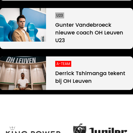
U23
Gunter Vandebroeck
nieuwe coach OH Leuven
U23
A-TEAM
Derrick Tshimanga tekent
bij OH Leuven