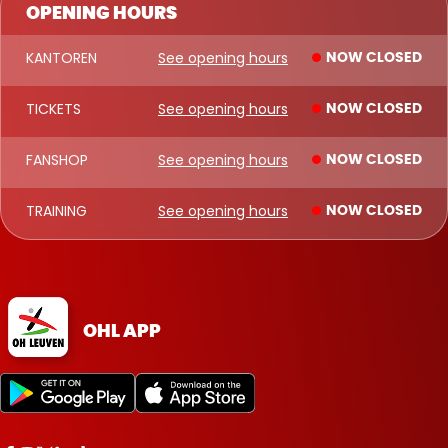
OPENING HOURS
KANTOREN
See opening hours
NOW CLOSED
TICKETS
See opening hours
NOW CLOSED
FANSHOP
See opening hours
NOW CLOSED
TRAINING
See opening hours
NOW CLOSED
OHL APP