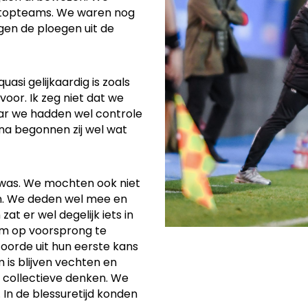
n topteams. We waren nog
gen de ploegen uit de
uasi gelijkaardig is zoals
oor. Ik zeg niet dat we
ar we hadden wel controle
rna begonnen zij wel wat
 was. We mochten ook niet
n. We deden wel mee en
at er wel degelijk iets in
 om op voorsprong te
oorde uit hun eerste kans
 is blijven vechten en
 collectieve denken. We
In de blessuretijd konden