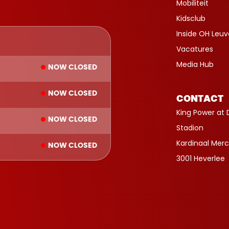
Mobiliteit
Kidsclub
Inside OH Leu
Vacatures
Media Hub
NOW CLOSED
NOW CLOSED
CONTACT
King Power at 
NOW CLOSED
Stadion
Kardinaal Merc
NOW CLOSED
3001 Heverlee