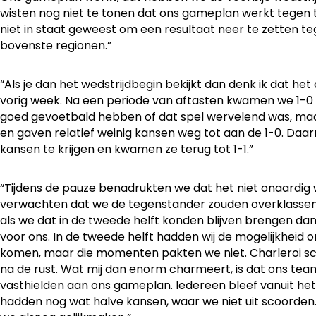
wisten nog niet te tonen dat ons gameplan werkt tege
niet in staat geweest om een resultaat neer te zetten te
bovenste regionen.”
“Als je dan het wedstrijdbegin bekijkt dan denk ik dat het q
vorig week. Na een periode van aftasten kwamen we 1-0 v
goed gevoetbald hebben of dat spel wervelend was, ma
en gaven relatief weinig kansen weg tot aan de 1-0. Daa
kansen te krijgen en kwamen ze terug tot 1-1.”
“Tijdens de pauze benadrukten we dat het niet onaardig
verwachten dat we de tegenstander zouden overklasse
als we dat in de tweede helft konden blijven brengen dan z
voor ons. In de tweede helft hadden wij de mogelijkheid
komen, maar die momenten pakten we niet. Charleroi sc
na de rust. Wat mij dan enorm charmeert, is dat ons team
vasthielden aan ons gameplan. Iedereen bleef vanuit het
hadden nog wat halve kansen, waar we niet uit scoorden. 