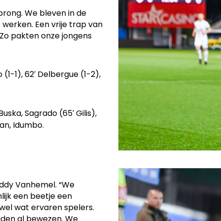
prong. We bleven in de
 werken. Een vrije trap van
. Zo pakten onze jongens
 (1-1), 62′ Delbergue (1-2),
ska, Sagrado (65′ Gilis),
an, Idumbo.
 Eddy Vanhemel. “We
lijk een beetje een
wel wat ervaren spelers.
jden al bewezen. We