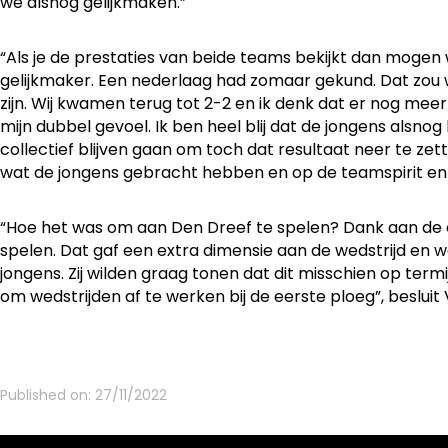
we alsnog gelijkmaken.”
“Als je de prestaties van beide teams bekijkt dan mogen wij
gelijkmaker. Een nederlaag had zomaar gekund. Dat zou
zijn. Wij kwamen terug tot 2-2 en ik denk dat er nog mee
mijn dubbel gevoel. Ik ben heel blij dat de jongens alsnog
collectief blijven gaan om toch dat resultaat neer te zet
wat de jongens gebracht hebben en op de teamspirit en 
“Hoe het was om aan Den Dreef te spelen? Dank aan de
spelen. Dat gaf een extra dimensie aan de wedstrijd en 
jongens. Zij wilden graag tonen dat dit misschien op termi
om wedstrijden af te werken bij de eerste ploeg”, beslui
Published on:
27/11/2022