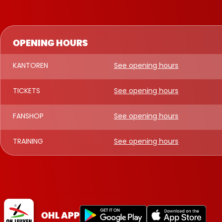
OPENING HOURS
KANTOREN
See opening hours
TICKETS
See opening hours
FANSHOP
See opening hours
TRAINING
See opening hours
OHL APP