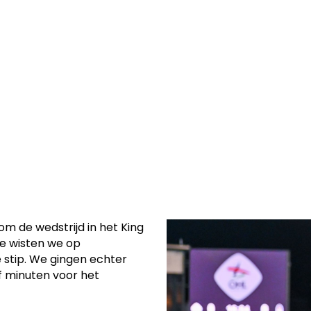
erdagavond 2-2
aat tegen het
 de wedstrijd in het King
de wisten we op
 stip. We gingen echter
jf minuten voor het