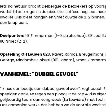
Iets na het uur bracht Delbergue de bezoekers op voors
wedstrijd en kregen in de absolute slotfase nog loon naar
invaller Gilis bleef hangen en Smet duwde de 2-2 binnen
een knap punt.
16′ Zimmerman (1-0, strafschop), 39′ Joël Ito
Doelpunten:
90′ Smet (2-2).
Ravet, Ramos, Breugelmans, Bu
Opstelling OH Leuven U23:
George, Mindombe, Shkurti (90′ Tahara), Smet, Zimmerm
VANHEMEL: "DUBBEL GEVOEL"
“Ik hou een beetje een dubbel gevoel over”, zegt coach
speelden opnieuw tegen een ploeg uit de top 4, dus eigen
gelijkaardig team dan vorig week (La Louvière) met toch 
Ons gameplan werkt, dat hebben we de voorbije wedstri