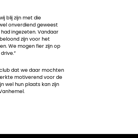
 blij zijn met die
 wel onverdiend geweest
r had ingezeten. Vandaar
 beloond zijn voor het
ten. We mogen fier zijn op
drive.”
 club dat we daar mochten
werkte motiverend voor de
jn wel hun plaats kan zijn
t Vanhemel.