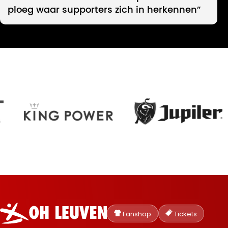
ploeg waar supporters zich in herkennen”
Oud-
Heverlee
Fanshop
Tickets
Leuven