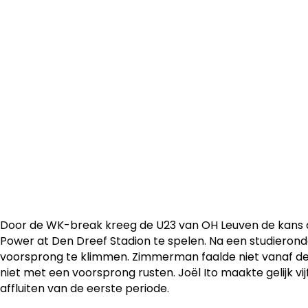
OH Leuven U23 speelde dankzij een late gelijkmaker zat
gelijkspel tegen Olympic Club Charleroi. Een mooi result
nummer vier van het klassement.
Door de WK-break kreeg de U23 van OH Leuven de kans om
Power at Den Dreef Stadion te spelen. Na een studieron
voorsprong te klimmen. Zimmerman faalde niet vanaf de
niet met een voorsprong rusten. Joël Ito maakte gelijk vi
affluiten van de eerste periode.