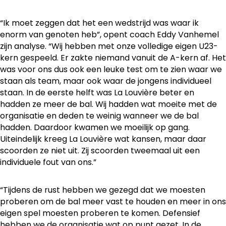
“Ik moet zeggen dat het een wedstrijd was waar ik
enorm van genoten heb”, opent coach Eddy Vanhemel
zijn analyse. “Wij hebben met onze volledige eigen U23-
kern gespeeld. Er zakte niemand vanuit de A-kern af. Het
was voor ons dus ook een leuke test om te zien waar we
staan als team, maar ook waar de jongens individueel
staan. In de eerste helft was La Louvière beter en
hadden ze meer de bal. Wij hadden wat moeite met de
organisatie en deden te weinig wanneer we de bal
hadden. Daardoor kwamen we moeilijk op gang.
Uiteindelijk kreeg La Louvière wat kansen, maar daar
scoorden ze niet uit. Zij scoorden tweemaal uit een
individuele fout van ons.”
“Tijdens de rust hebben we gezegd dat we moesten
proberen om de bal meer vast te houden en meer in ons
eigen spel moesten proberen te komen. Defensief
hebben we de organisatie wat op punt gezet. In de