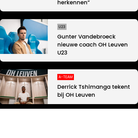
herkennen”
U23
Gunter Vandebroeck
nieuwe coach OH Leuven
U23
A-TEAM
Derrick Tshimanga tekent
bij OH Leuven