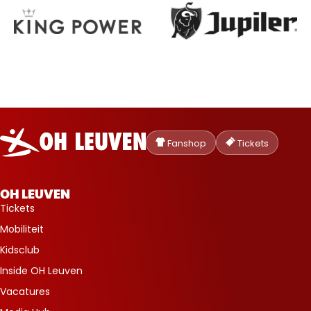
Oud-
Heverlee
Fanshop
Tickets
Leuven
OH LEUVEN
Tickets
Mobiliteit
Kidsclub
Inside OH Leuven
Vacatures