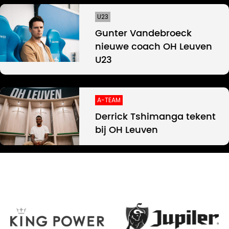
U23
Gunter Vandebroeck
nieuwe coach OH Leuven
U23
A-TEAM
Derrick Tshimanga tekent
bij OH Leuven