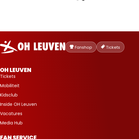
Oud-
Heverlee
Fanshop
Tickets
Leuven
OH LEUVEN
Tickets
Mobiliteit
Kidsclub
Inside OH Leuven
Vacatures
Media Hub
FAN SERVICE