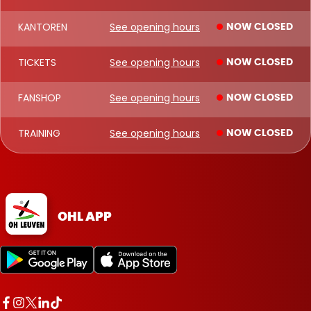
KANTOREN
See opening hours
NOW CLOSED
TICKETS
See opening hours
NOW CLOSED
FANSHOP
See opening hours
NOW CLOSED
TRAINING
See opening hours
NOW CLOSED
OHL APP