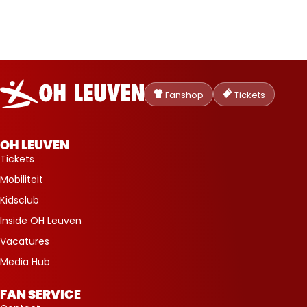
Oud-
Heverlee
Fanshop
Tickets
Leuven
OH LEUVEN
Tickets
Mobiliteit
Kidsclub
Inside OH Leuven
Vacatures
Media Hub
FAN SERVICE