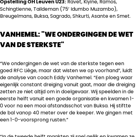
Ravet, Kiyine, Ramos,
Opstelling OH Leuven U23:
Schingtienne, Taildeman (75’ Idumbo Muzambo),
Breugelmans, Buksa, Sagrado, Shkurti, Asante en Smet.
VANHEMEL: "WE ONDERGINGEN DE WET
VAN DE STERKSTE"
“We ondergingen de wet van de sterkste tegen een
goed RFC Liège, maar dat wisten we op voorhand”, luidt
de analyse van coach Eddy Vanhemel. “Een ploeg waar
eigenlijk constant dreiging vanuit gaat, maar die dreiging
zetten ze niet altijd om in doelgevaar. Wij speelden in de
eerste helft vanuit een goede organisatie en kwamen 1-
0 voor na een mooi afstandsschot van Buksa. Hij stiftte
de bal vanop 40 meter over de keeper. We gingen met
een 1-0-voorsprong rusten.”
“In de tweede helft maakten zij snel gelijk en kwamen ze