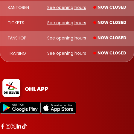
KANTOREN
See opening hours
NOW CLOSED
TICKETS
See opening hours
NOW CLOSED
FANSHOP
See opening hours
NOW CLOSED
TRAINING
See opening hours
NOW CLOSED
OHL APP