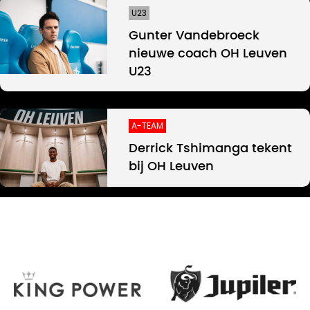
U23
Gunter Vandebroeck
nieuwe coach OH Leuven
U23
A-TEAM
Derrick Tshimanga tekent
bij OH Leuven