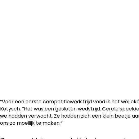
OH Leuven U23 heeft het nieuwe seizoen afgetrapt met 
gelijkspel tegen Cercle Brugge B. Meteen een punt en ee
de eerste competitiewedstrijd.
“Voor een eerste competitiewedstrijd vond ik het wel ok
Kotysch. “Het was een gesloten wedstrijd. Cercle speel
we hadden verwacht. Ze hadden zich een klein beetje a
ons zo moeilijk te maken.”