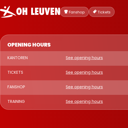
Oud-
Heverlee
Fanshop
Tickets
Leuven
OPENING HOURS
KANTOREN
See opening hours
TICKETS
See opening hours
FANSHOP
See opening hours
TRAINING
See opening hours