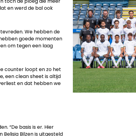
en toch de ploeg die meer
lat en werd de bal ook
el tevreden. We hebben de
we hebben goede momenten
ren om tegen een laag
ene counter loopt en zo het
, een clean sheet is altijd
t verliest en dat hebben we
n. “De basis is er. Hier
lisia Bilzen is uitgesteld