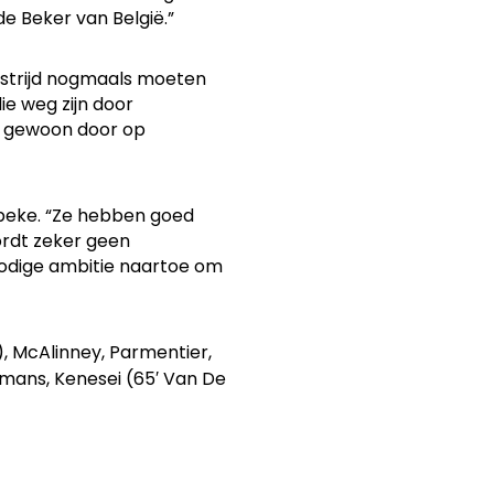
de Beker van België.”
edstrijd nogmaals moeten
ie weg zijn door
jd gewoon door op
lbeke. “Ze hebben goed
rdt zeker geen
nodige ambitie naartoe om
), McAlinney, Parmentier,
remans, Kenesei (65′ Van De