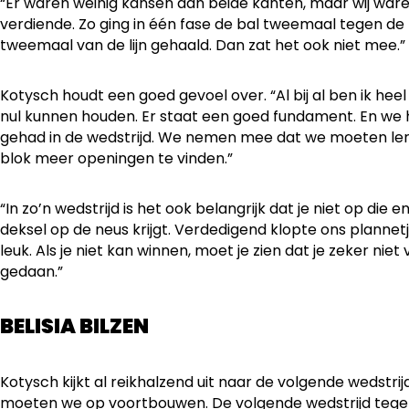
“Er waren weinig kansen aan beide kanten, maar wij war
verdiende. Zo ging in één fase de bal tweemaal tegen de 
tweemaal van de lijn gehaald. Dan zat het ook niet mee.”
Kotysch houdt een goed gevoel over. “Al bij al ben ik he
nul kunnen houden. Er staat een goed fundament. En 
gehad in de wedstrijd. We nemen mee dat we moeten le
blok meer openingen te vinden.”
“In zo’n wedstrijd is het ook belangrijk dat je niet op die 
deksel op de neus krijgt. Verdedigend klopte ons plannetje
leuk. Als je niet kan winnen, moet je zien dat je zeker nie
gedaan.”
BELISIA BILZEN
Kotysch kijkt al reikhalzend uit naar de volgende wedstrijde
moeten we op voortbouwen. De volgende wedstrijd tegen Be