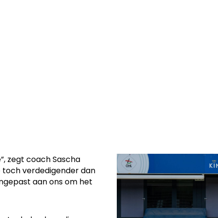
een 0-0-
n clean sheet in
é”, zegt coach Sascha
de toch verdedigender dan
angepast aan ons om het