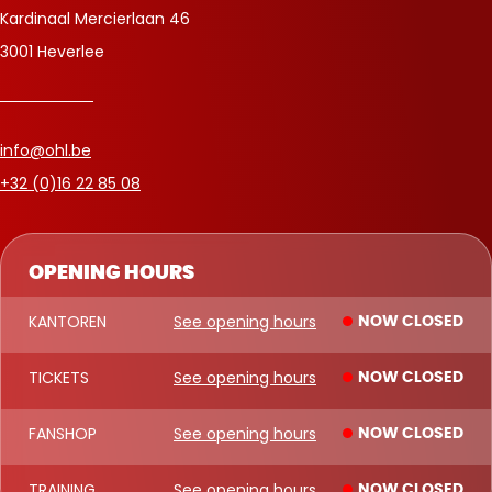
Kardinaal Mercierlaan 46
3001 Heverlee
info@ohl.be
+32 (0)16 22 85 08
OPENING HOURS
KANTOREN
See opening hours
NOW CLOSED
TICKETS
See opening hours
NOW CLOSED
FANSHOP
See opening hours
NOW CLOSED
TRAINING
See opening hours
NOW CLOSED