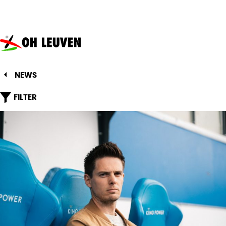
Oud-
Heverlee
Leuven
NEWS
FILTER