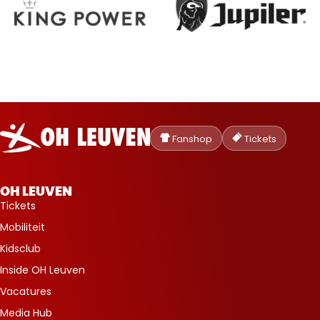
Oud-
Heverlee
Fanshop
Tickets
Leuven
OH LEUVEN
Tickets
Mobiliteit
Kidsclub
Inside OH Leuven
Vacatures
Media Hub