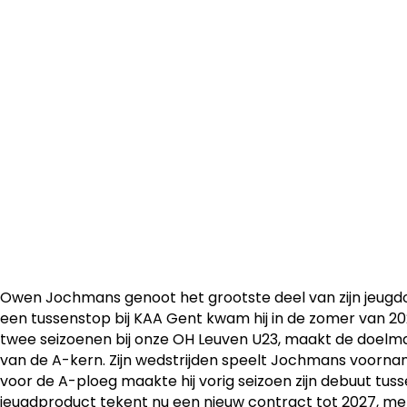
De 23-jarige Owen Jochmans verlengt zijn contract bij O
doelman tekent een nieuwe verbintenis tot 2027, met op
bijkomend seizoen.
Owen Jochmans genoot het grootste deel van zijn jeugdop
een tussenstop bij KAA Gent kwam hij in de zomer van 20
twee seizoenen bij onze OH Leuven U23, maakt de doelman
van de A-kern. Zijn wedstrijden speelt Jochmans voorname
voor de A-ploeg maakte hij vorig seizoen zijn debuut tuss
jeugdproduct tekent nu een nieuw contract tot 2027, me