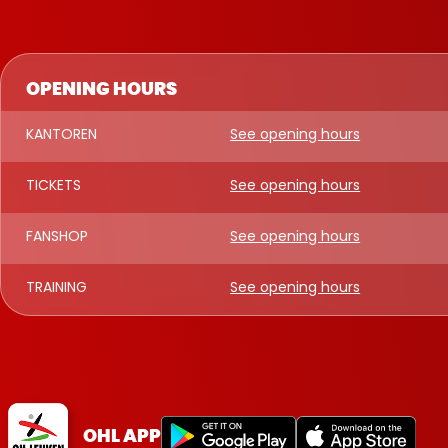
OPENING HOURS
KANTOREN
See opening hours
TICKETS
See opening hours
FANSHOP
See opening hours
TRAINING
See opening hours
OHL APP