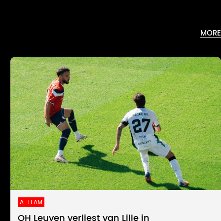
MORE
A-TEAM
OH Leuven verliest van Lille in