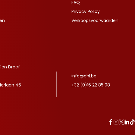
FAQ
Privacy Policy
ven
Verkoopsvoorwaarden
Den Dreef
info@ohl.be
ierlaan 46
+32 (0)16 22 85 08