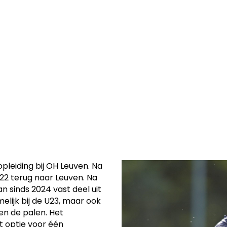
H Leuven. De
tie op één
leiding bij OH Leuven. Na
22 terug naar Leuven. Na
 sinds 2024 vast deel uit
lijk bij de U23, maar ook
en de palen. Het
t optie voor één