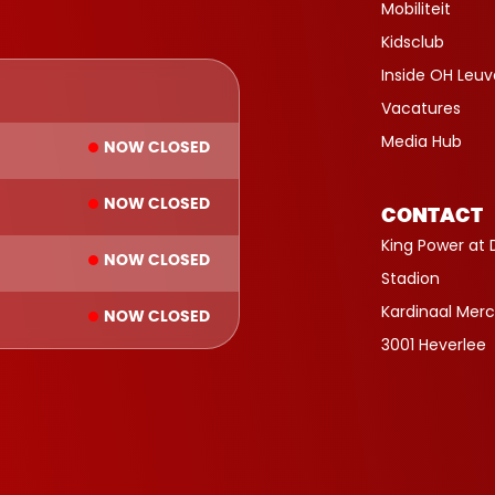
Mobiliteit
Kidsclub
Inside OH Leu
Vacatures
Media Hub
NOW CLOSED
NOW CLOSED
CONTACT
King Power at 
NOW CLOSED
Stadion
Kardinaal Merc
NOW CLOSED
3001 Heverlee