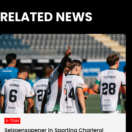
RELATED NEWS
A-TEAM
Seizoensopener in Sporting Charleroi