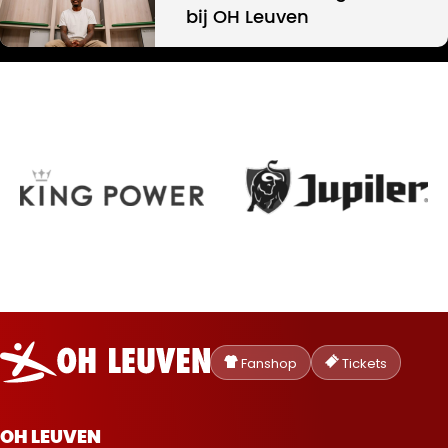
bij OH Leuven
Oud-
Heverlee
Fanshop
Tickets
Leuven
OH LEUVEN