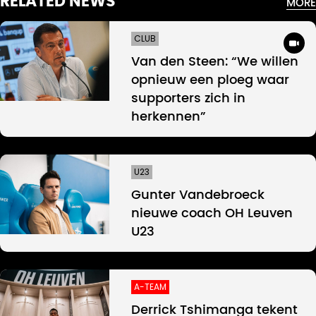
RELATED NEWS
MORE
CLUB
Van den Steen: “We willen
opnieuw een ploeg waar
supporters zich in
herkennen”
U23
Gunter Vandebroeck
nieuwe coach OH Leuven
U23
A-TEAM
Derrick Tshimanga tekent