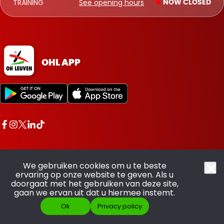
TRAINING
See opening hours
NOW CLOSED
OHL APP
We gebruiken cookies om u te beste
ervaring op onze website te geven. Als u
doorgaat met het gebruiken van deze site,
All rights reserved OHL - © 2026
gaan we ervan uit dat u hiermee instemt.
Ok
Privacy policy
Made with pride by
SCOOR JE ABO