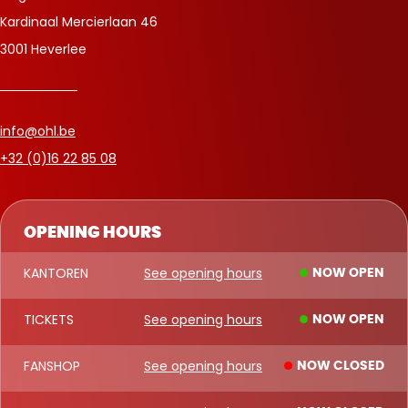
Kardinaal Mercierlaan 46
3001 Heverlee
info@ohl.be
+32 (0)16 22 85 08
OPENING HOURS
KANTOREN
See opening hours
NOW OPEN
TICKETS
See opening hours
NOW OPEN
FANSHOP
See opening hours
NOW CLOSED