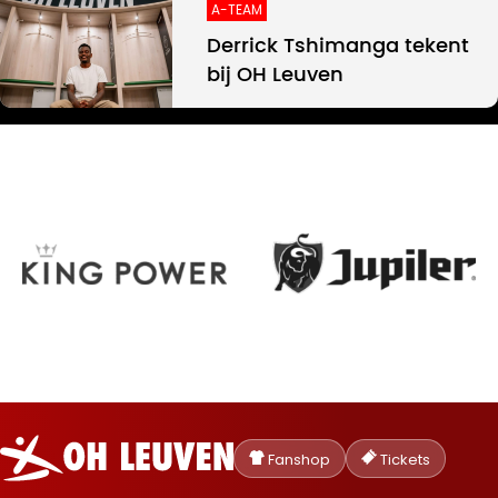
A-TEAM
Derrick Tshimanga tekent
bij OH Leuven
Oud-
Heverlee
Fanshop
Tickets
Leuven