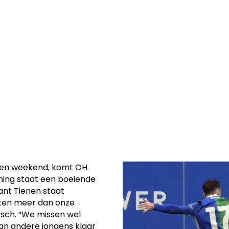
 OH Leuven U23
ven om 15u in
pen weekend, komt OH
ning staat een boeiende
ant Tienen staat
ten meer dan onze
ysch. “We missen wel
aan andere jongens klaar