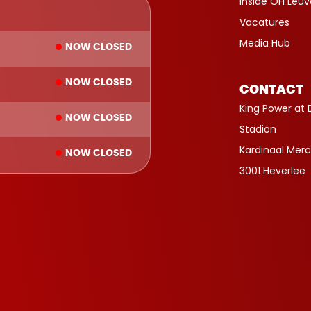
Inside OH Leu
Vacatures
Media Hub
NOW CLOSED
NOW CLOSED
CONTACT
King Power at 
NOW CLOSED
Stadion
Kardinaal Merc
NOW CLOSED
3001 Heverlee