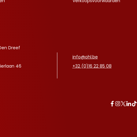
ven
Verkoopsvoorwaarden
Den Dreef
info@ohl.be
ierlaan 46
+32 (0)16 22 85 08