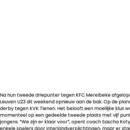
Zondag 13 oktober staat de veelbelovende derby tussen
en KVK Tienen op het programma. De aftrap wordt gege
het Bergéstadion in Tienen.
Na hun tweede driepunter tegen KFC Merelbeke afgelo
Leuven U23 dit weekend opnieuw aan de bak. Op de plan
derby tegen KVK Tienen. Het belooft een moeilijke klus w
momenteel op een gedeelde tweede plaats met vijf pun
jongens. “We zijn er klaar voor”, opent coach Sascha Kot
enkele spelers door interlandverplichtingen, maar er st