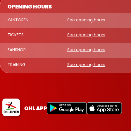
OPENING HOURS
KANTOREN
See opening hours
TICKETS
See opening hours
FANSHOP
See opening hours
TRAINING
See opening hours
OHL APP