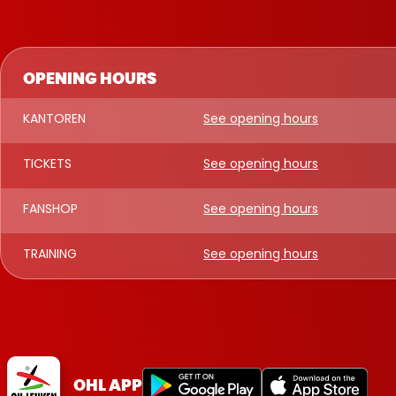
OPENING HOURS
KANTOREN
See opening hours
TICKETS
See opening hours
FANSHOP
See opening hours
TRAINING
See opening hours
OHL APP