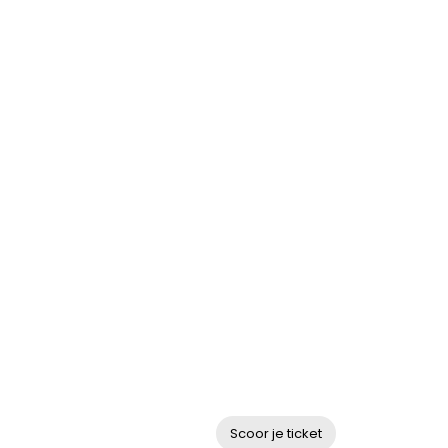
Fanshop
Tickets
SUPPORTER MEE
Scoor je ticket