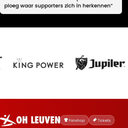
ploeg waar supporters zich in herkennen”
Oud-
Heverlee
Fanshop
Tickets
Leuven