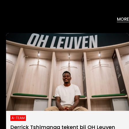
MORE
A-TEAM
Derrick Tshimanga tekent bij OH Leuven