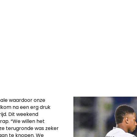
d van de
KVK Ninove. De
nale waardoor onze
lkom na een erg druk
jd. Dit weekend
rap. “We willen het
Onze terugronde was zeker
e aan te knopen. We