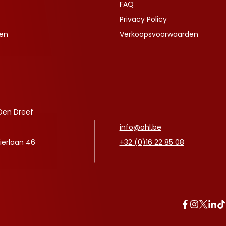
FAQ
Privacy Policy
ven
Verkoopsvoorwaarden
Den Dreef
info@ohl.be
ierlaan 46
+32 (0)16 22 85 08