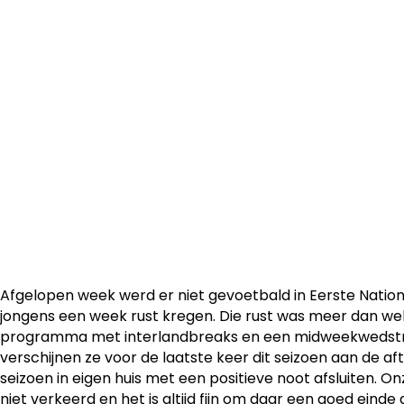
Zondag 27 april speelt OH Leuven U23 de laatste wedstrij
competitie. Ze sluiten het seizoen af in eigen huis tegen 
aftrap wordt gegeven om 15u.
Afgelopen week werd er niet gevoetbald in Eerste Natio
jongens een week rust kregen. Die rust was meer dan we
programma met interlandbreaks en een midweekwedstri
verschijnen ze voor de laatste keer dit seizoen aan de aft
seizoen in eigen huis met een positieve noot afsluiten. 
niet verkeerd en het is altijd fijn om daar een goed eind