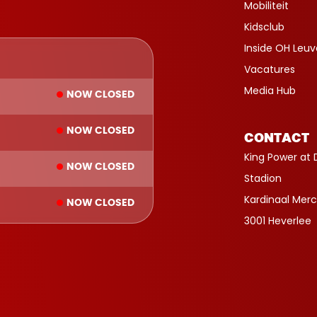
Mobiliteit
Kidsclub
Inside OH Leu
Vacatures
Media Hub
NOW CLOSED
NOW CLOSED
CONTACT
King Power at 
NOW CLOSED
Stadion
Kardinaal Merc
NOW CLOSED
3001 Heverlee