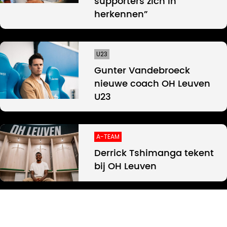
supporters zich in
herkennen”
U23
Gunter Vandebroeck
nieuwe coach OH Leuven
U23
A-TEAM
Derrick Tshimanga tekent
bij OH Leuven