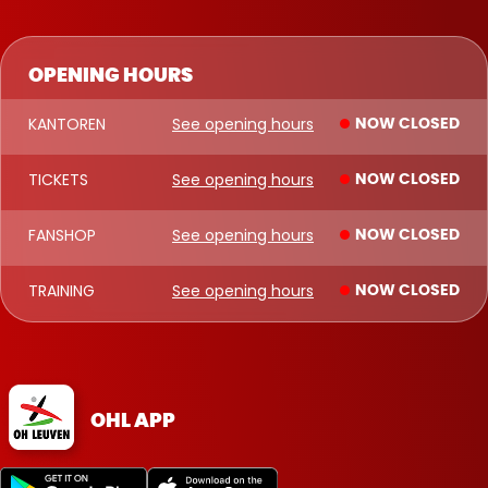
OPENING HOURS
KANTOREN
See opening hours
NOW CLOSED
TICKETS
See opening hours
NOW CLOSED
FANSHOP
See opening hours
NOW CLOSED
TRAINING
See opening hours
NOW CLOSED
OHL APP