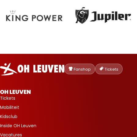
Oud-
Heverlee
Fanshop
Tickets
Leuven
OH LEUVEN
Tickets
Mobiliteit
Kidsclub
Inside OH Leuven
Vacatures