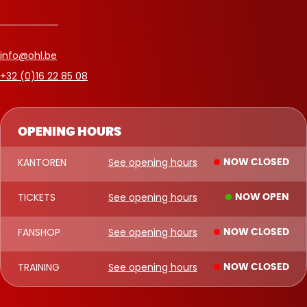
info@ohl.be
+32 (0)16 22 85 08
OPENING HOURS
KANTOREN
See opening hours
NOW CLOSED
TICKETS
See opening hours
NOW OPEN
FANSHOP
See opening hours
NOW CLOSED
TRAINING
See opening hours
NOW CLOSED