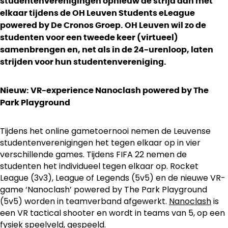
studentenverenigingen opnieuw de strijd aan met
elkaar tijdens de OH Leuven Students eLeague
powered by De Cronos Groep. OH Leuven wil zo de
studenten voor een tweede keer (virtueel)
samenbrengen en, net als in de 24-urenloop, laten
strijden voor hun studentenvereniging.
Nieuw: VR-experience Nanoclash powered by The
Park Playground
Tijdens het online gametoernooi nemen de Leuvense
studentenverenigingen het tegen elkaar op in vier
verschillende games. Tijdens FIFA 22 nemen de
studenten het individueel tegen elkaar op. Rocket
League (3v3), League of Legends (5v5) en de nieuwe VR-
game ‘Nanoclash’ powered by The Park Playground
(5v5) worden in teamverband afgewerkt.
Nanoclash
is
een VR tactical shooter en wordt in teams van 5, op een
fysiek speelveld, gespeeld.