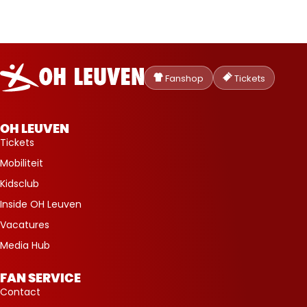
Oud-
Heverlee
Fanshop
Tickets
Leuven
OH LEUVEN
Tickets
Mobiliteit
Kidsclub
Inside OH Leuven
Vacatures
Media Hub
FAN SERVICE
Contact