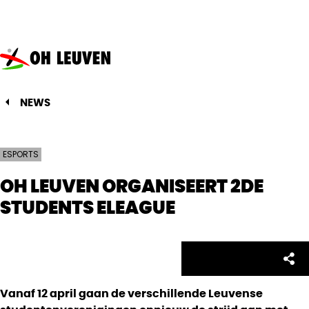
Oud-
Heverlee
Leuven
NEWS
ESPORTS
OH LEUVEN ORGANISEERT 2DE
STUDENTS ELEAGUE
Facebo
Twitte
Emai
Sh
Share:
Vanaf 12 april gaan de verschillende Leuvense