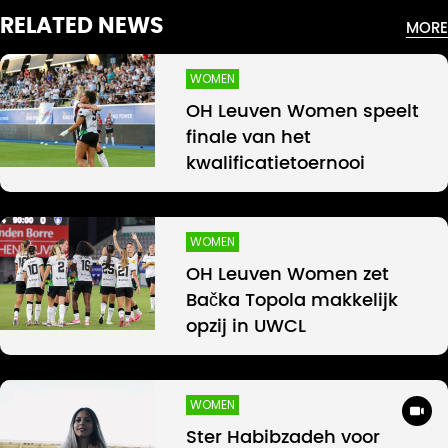
RELATED NEWS
MORE
WOMEN
OH Leuven Women speelt
finale van het
kwalificatietoernooi
WOMEN
OH Leuven Women zet
Bačka Topola makkelijk
opzij in UWCL
WOMEN
Ster Habibzadeh voor