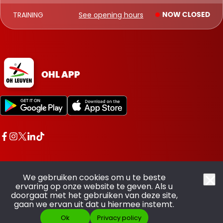
TRAINING
See opening hours
NOW CLOSED
OHL APP
We gebruiken cookies om u te beste
ervaring op onze website te geven. Als u
doorgaat met het gebruiken van deze site,
All rights reserved OHL - © 2026
gaan we ervan uit dat u hiermee instemt.
Ok
Privacy policy
Made with pride by