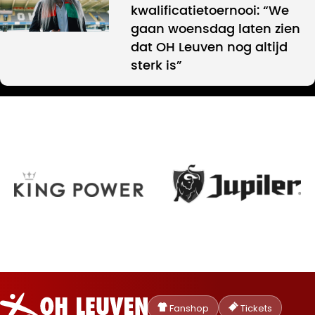
kwalificatietoernooi: “We
gaan woensdag laten zien
dat OH Leuven nog altijd
sterk is”
Oud-
Heverlee
Fanshop
Tickets