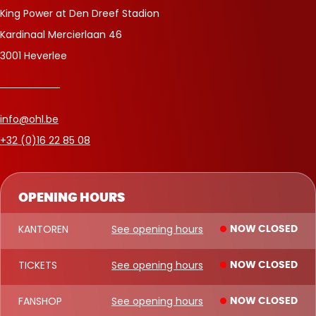
King Power at Den Dreef Stadion
Kardinaal Mercierlaan 46
3001 Heverlee
info@ohl.be
+32 (0)16 22 85 08
OPENING HOURS
KANTOREN
See opening hours
NOW CLOSED
TICKETS
See opening hours
NOW CLOSED
FANSHOP
See opening hours
NOW CLOSED