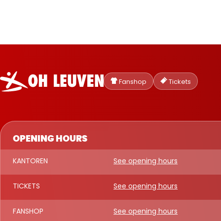
Oud-
Heverlee
Fanshop
Tickets
Leuven
OPENING HOURS
KANTOREN
See opening hours
TICKETS
See opening hours
FANSHOP
See opening hours