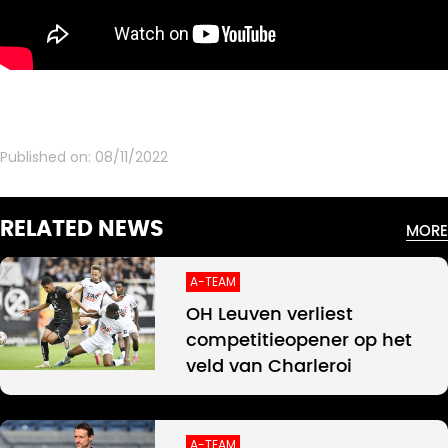
Published on:
08/11/2022
RELATED NEWS
MORE
A-TEAM
OH Leuven verliest
competitieopener op het
veld van Charleroi
A-TEAM