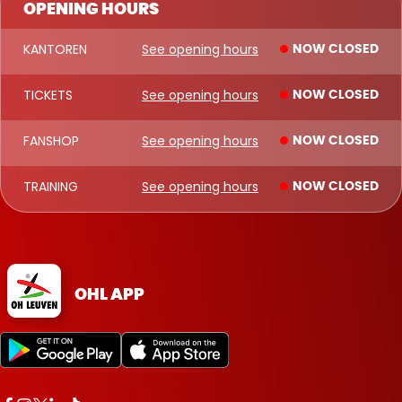
OPENING HOURS
KANTOREN
See opening hours
NOW CLOSED
TICKETS
See opening hours
NOW CLOSED
FANSHOP
See opening hours
NOW CLOSED
TRAINING
See opening hours
NOW CLOSED
OHL APP