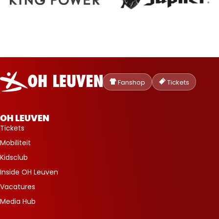
Oud-
Heverlee
Fanshop
Tickets
Leuven
OH LEUVEN
Tickets
Mobiliteit
Kidsclub
Inside OH Leuven
Vacatures
Media Hub