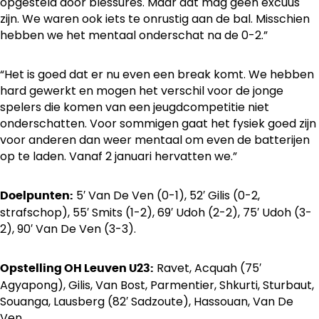
opgesteld door blessures. Maar dat mag geen excuus
zijn. We waren ook iets te onrustig aan de bal. Misschien
hebben we het mentaal onderschat na de 0-2.”
“Het is goed dat er nu even een break komt. We hebben
hard gewerkt en mogen het verschil voor de jonge
spelers die komen van een jeugdcompetitie niet
onderschatten. Voor sommigen gaat het fysiek goed zijn
voor anderen dan weer mentaal om even de batterijen
op te laden. Vanaf 2 januari hervatten we.”
5′ Van De Ven (0-1), 52′ Gilis (0-2,
Doelpunten:
strafschop), 55′ Smits (1-2), 69′ Udoh (2-2), 75′ Udoh (3-
2), 90′ Van De Ven (3-3).
Ravet, Acquah (75′
Opstelling OH Leuven U23:
Agyapong), Gilis, Van Bost, Parmentier, Shkurti, Sturbaut,
Souanga, Lausberg (82′ Sadzoute), Hassouan, Van De
Ven.