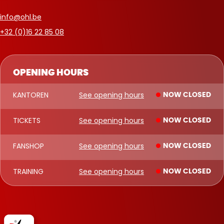
info@ohl.be
+32 (0)16 22 85 08
OPENING HOURS
KANTOREN
See opening hours
NOW CLOSED
TICKETS
See opening hours
NOW CLOSED
FANSHOP
See opening hours
NOW CLOSED
TRAINING
See opening hours
NOW CLOSED