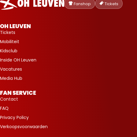
Heverlee
Fanshop
Tickets
Leuven
OH LEUVEN
Tickets
Mobiliteit
Kidsclub
Inside OH Leuven
Vacatures
Media Hub
FAN SERVICE
Contact
FAQ
Privacy Policy
Verkoopsvoorwaarden