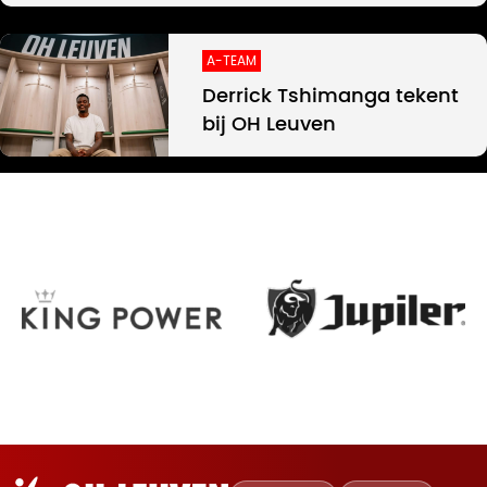
A-TEAM
Derrick Tshimanga tekent
bij OH Leuven
Oud-