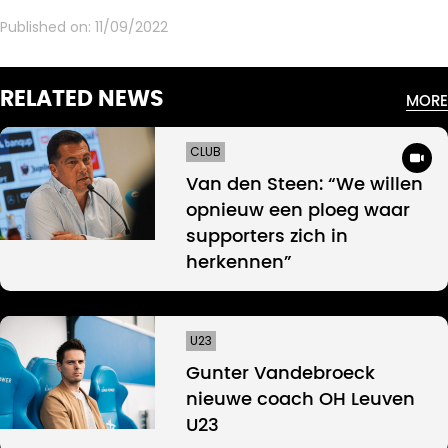
Published on:
11/09/2022
RELATED NEWS
MORE
CLUB
Van den Steen: “We willen
opnieuw een ploeg waar
supporters zich in
herkennen”
U23
Gunter Vandebroeck
nieuwe coach OH Leuven
U23