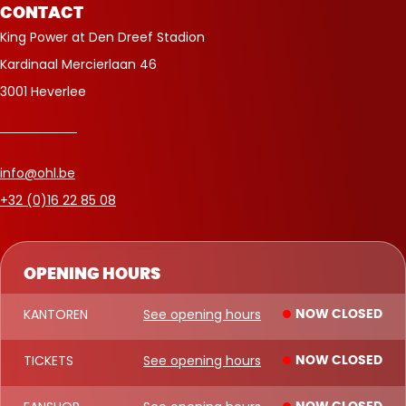
CONTACT
King Power at Den Dreef Stadion
Kardinaal Mercierlaan 46
3001 Heverlee
info@ohl.be
+32 (0)16 22 85 08
OPENING HOURS
KANTOREN
See opening hours
NOW CLOSED
TICKETS
See opening hours
NOW CLOSED