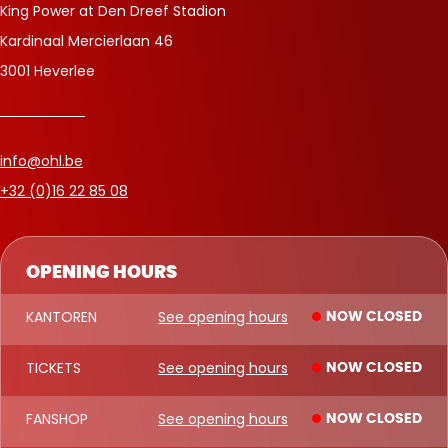
King Power at Den Dreef Stadion
Kardinaal Mercierlaan 46
3001 Heverlee
info@ohl.be
+32 (0)16 22 85 08
OPENING HOURS
KANTOREN
See opening hours
NOW CLOSED
TICKETS
See opening hours
NOW CLOSED
FANSHOP
See opening hours
NOW CLOSED