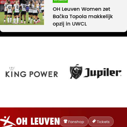
OH Leuven Women zet
Bačka Topola makkelijk
opzij in UWCL
Oud-
Heverlee
Fanshop
Tickets
Leuven