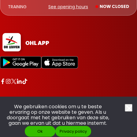
TRAINING
See opening hours
NOW CLOSED
OHL APP
We gebruiken cookies om u te beste
ervaring op onze website te geven. Als u
doorgaat met het gebruiken van deze site,
All rights reserved OHL - © 2026
gaan we ervan uit dat u hiermee instemt.
Ok
Privacy policy
Made with pride by