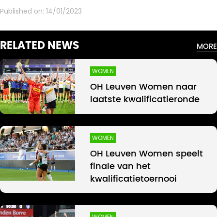
Published on:
14/01/2023
RELATED NEWS
MORE
WOMEN
OH Leuven Women naar
laatste kwalificatieronde
WOMEN
OH Leuven Women speelt
finale van het
kwalificatietoernooi
WOMEN