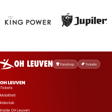
Oud-
Heverlee
Fanshop
Tickets
Leuven
OH LEUVEN
Tickets
Mobiliteit
Kidsclub
Inside OH Leuven