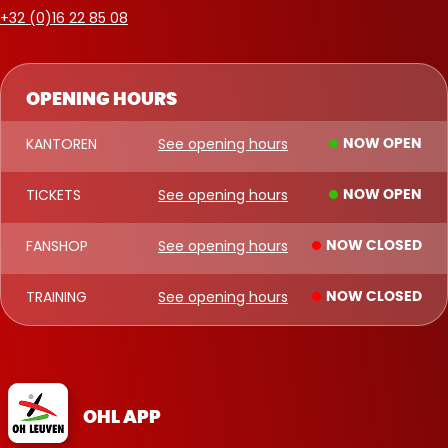
+32 (0)16 22 85 08
OPENING HOURS
KANTOREN
See opening hours
NOW OPEN
TICKETS
See opening hours
NOW OPEN
FANSHOP
See opening hours
NOW CLOSED
TRAINING
See opening hours
NOW CLOSED
OHL APP