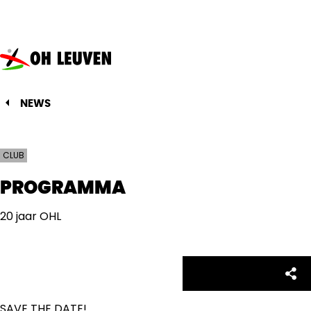
Oud-
Heverlee
Leuven
NEWS
CLUB
PROGRAMMA
20 jaar OHL
Facebo
Twitte
Emai
Sh
Share:
SAVE THE DATE!