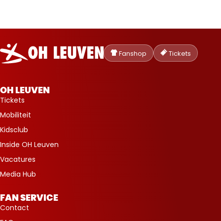
Oud-
Heverlee
Fanshop
Tickets
Leuven
OH LEUVEN
Tickets
Mobiliteit
Kidsclub
Inside OH Leuven
Vacatures
Media Hub
FAN SERVICE
Contact