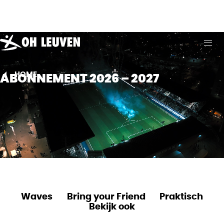
Oud-
Heverlee
Leuven
ABO
HOME
ABONNEMENT 2026 – 2027
Waves
Bring your Friend
Praktisch
Bekijk ook