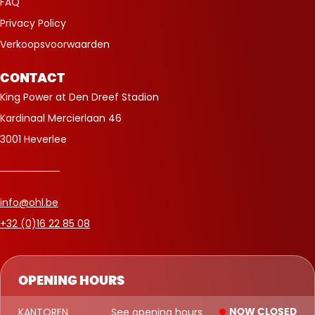
FAQ
Privacy Policy
Verkoopsvoorwaarden
CONTACT
King Power at Den Dreef Stadion
Kardinaal Mercierlaan 46
3001 Heverlee
info@ohl.be
+32 (0)16 22 85 08
OPENING HOURS
KANTOREN
See opening hours
NOW CLOSED